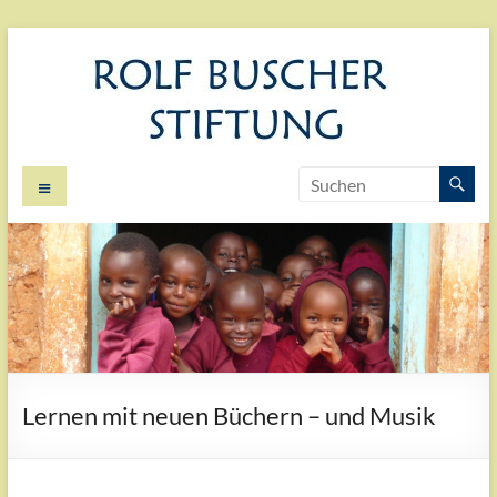
Zum
Inhalt
springen
Menü
Rolf
Perspektiven
für junge
Buscher
Menschen in
Stiftung
armen
Ländern
Lernen mit neuen Büchern – und Musik